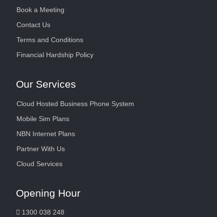
Book a Meeting
Contact Us
Terms and Conditions
Financial Hardship Policy
Our Services
Cloud Hosted Business Phone System
Mobile Sim Plans
NBN Internet Plans
Partner With Us
Cloud Services
Opening Hour
1300 038 248