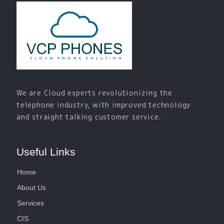
We are Cloud experts revolutionizing the
telephone industry, with improved technology
and straight talking customer service.
Useful Links
Home
About Us
Services
CIS