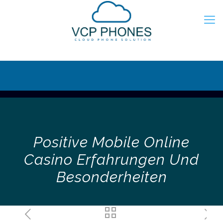
Positive Mobile Online
Casino Erfahrungen Und
Besonderheiten