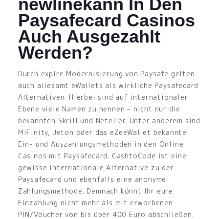
newlinekann In Den
Paysafecard Casinos
Auch Ausgezahlt
Werden?
Durch expire Modernisierung von Paysafe gelten
auch allesamt eWallets als wirkliche Paysafecard
Alternativen. Hierbei sind auf internationaler
Ebene viele Namen zu nennen – nicht nur die
bekannten Skrill und Neteller. Unter anderem sind
MiFinity, Jeton oder das eZeeWallet bekannte
Ein- und Auszahlungsmethoden in den Online
Casinos mit Paysafecard. CashtoCode ist eine
gewisse internationale Alternative zu der
Paysafecard und ebenfalls eine anonyme
Zahlungsmethode. Demnach könnt Ihr eure
Einzahlung nicht mehr als mit erworbenen
PIN/Voucher von bis über 400 Euro abschließen.