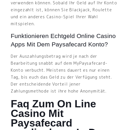
verwenden können. Sobald Ihr Geld auf Ihr Konto
eingezahlt ist, können Sie Blackjack, Roulette
und ein anderes Casino-Spiel Ihrer Wahl
mitspielen.
Funktionieren Echtgeld Online Casino
Apps Mit Dem Paysafecard Konto?
Der Auszahlungsbetrag wird je nach der
Bearbeitung snabbt auf dem MyPaysafecard-
Konto verbucht. Meistens dauert es nur einen
Tag, bis euch das Geld zu der Verfügung steht.
Der entscheidende Vorteil jener
Zahlungsmethode ist ihre hohe Anonymität.
Faq Zum On Line
Casino Mit
Paysafecard