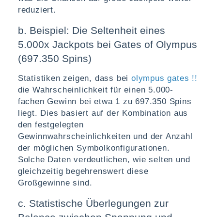
reduziert.
b. Beispiel: Die Seltenheit eines
5.000x Jackpots bei Gates of Olympus
(697.350 Spins)
Statistiken zeigen, dass bei
olympus gates !!
die Wahrscheinlichkeit für einen 5.000-
fachen Gewinn bei etwa 1 zu 697.350 Spins
liegt. Dies basiert auf der Kombination aus
den festgelegten
Gewinnwahrscheinlichkeiten und der Anzahl
der möglichen Symbolkonfigurationen.
Solche Daten verdeutlichen, wie selten und
gleichzeitig begehrenswert diese
Großgewinne sind.
c. Statistische Überlegungen zur