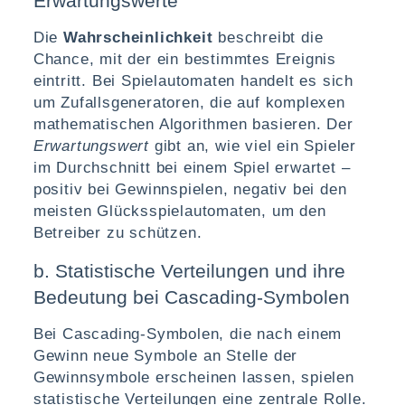
Erwartungswerte
Die
Wahrscheinlichkeit
beschreibt die
Chance, mit der ein bestimmtes Ereignis
eintritt. Bei Spielautomaten handelt es sich
um Zufallsgeneratoren, die auf komplexen
mathematischen Algorithmen basieren. Der
Erwartungswert
gibt an, wie viel ein Spieler
im Durchschnitt bei einem Spiel erwartet –
positiv bei Gewinnspielen, negativ bei den
meisten Glücksspielautomaten, um den
Betreiber zu schützen.
b. Statistische Verteilungen und ihre
Bedeutung bei Cascading-Symbolen
Bei Cascading-Symbolen, die nach einem
Gewinn neue Symbole an Stelle der
Gewinnsymbole erscheinen lassen, spielen
statistische Verteilungen eine zentrale Rolle.