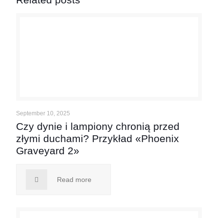
September 10, 2025
Czy dynie i lampiony chronią przed
złymi duchami? Przykład «Phoenix
Graveyard 2»
Read more