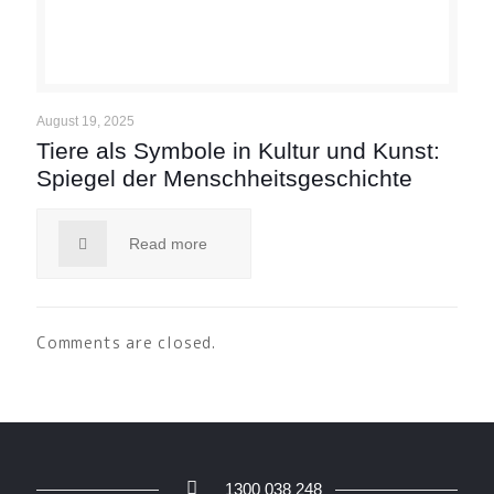
August 19, 2025
Tiere als Symbole in Kultur und Kunst:
Spiegel der Menschheitsgeschichte
Read more
Comments are closed.
1300 038 248