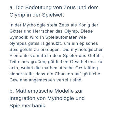
a. Die Bedeutung von Zeus und dem
Olymp in der Spielwelt
In der Mythologie steht Zeus als König der
Götter und Herrscher des Olymp. Diese
Symbolik wird in Spielautomaten wie
olympus gates !! genutzt, um ein episches
Spielgefühl zu erzeugen. Die mythologischen
Elemente vermitteln dem Spieler das Gefühl,
Teil eines großen, göttlichen Geschehens zu
sein, wobei die mathematische Gestaltung
sicherstellt, dass die Chancen auf göttliche
Gewinne angemessen verteilt sind.
b. Mathematische Modelle zur
Integration von Mythologie und
Spielmechanik