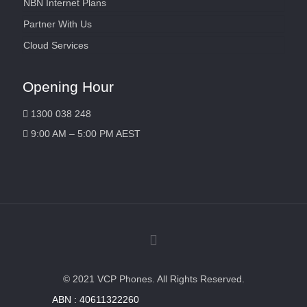
NBN Internet Plans
Partner With Us
Cloud Services
Opening Hour
1300 038 248
9:00 AM – 5:00 PM AEST
© 2021 VCP Phones. All Rights Reserved.