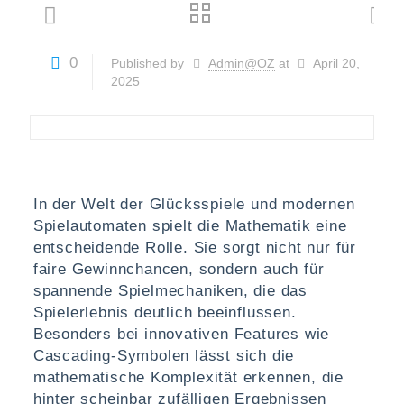
0
Published by
Admin@OZ
at
April 20,
2025
In der Welt der Glücksspiele und modernen
Spielautomaten spielt die Mathematik eine
entscheidende Rolle. Sie sorgt nicht nur für
faire Gewinnchancen, sondern auch für
spannende Spielmechaniken, die das
Spielerlebnis deutlich beeinflussen.
Besonders bei innovativen Features wie
Cascading-Symbolen lässt sich die
mathematische Komplexität erkennen, die
hinter scheinbar zufälligen Ergebnissen