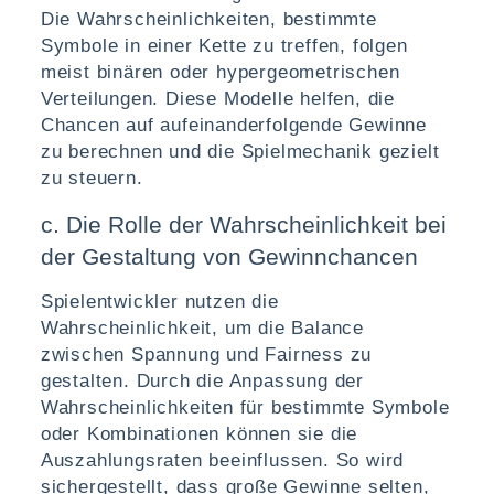
Die Wahrscheinlichkeiten, bestimmte
Symbole in einer Kette zu treffen, folgen
meist binären oder hypergeometrischen
Verteilungen. Diese Modelle helfen, die
Chancen auf aufeinanderfolgende Gewinne
zu berechnen und die Spielmechanik gezielt
zu steuern.
c. Die Rolle der Wahrscheinlichkeit bei
der Gestaltung von Gewinnchancen
Spielentwickler nutzen die
Wahrscheinlichkeit, um die Balance
zwischen Spannung und Fairness zu
gestalten. Durch die Anpassung der
Wahrscheinlichkeiten für bestimmte Symbole
oder Kombinationen können sie die
Auszahlungsraten beeinflussen. So wird
sichergestellt, dass große Gewinne selten,