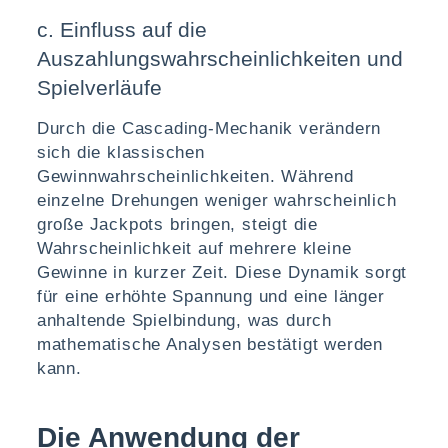
c. Einfluss auf die
Auszahlungswahrscheinlichkeiten und
Spielverläufe
Durch die Cascading-Mechanik verändern
sich die klassischen
Gewinnwahrscheinlichkeiten. Während
einzelne Drehungen weniger wahrscheinlich
große Jackpots bringen, steigt die
Wahrscheinlichkeit auf mehrere kleine
Gewinne in kurzer Zeit. Diese Dynamik sorgt
für eine erhöhte Spannung und eine länger
anhaltende Spielbindung, was durch
mathematische Analysen bestätigt werden
kann.
Die Anwendung der