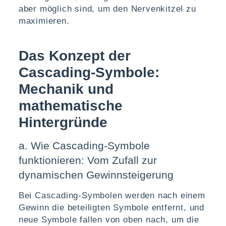
aber möglich sind, um den Nervenkitzel zu
maximieren.
Das Konzept der
Cascading-Symbole:
Mechanik und
mathematische
Hintergründe
a. Wie Cascading-Symbole
funktionieren: Vom Zufall zur
dynamischen Gewinnsteigerung
Bei Cascading-Symbolen werden nach einem
Gewinn die beteiligten Symbole entfernt, und
neue Symbole fallen von oben nach, um die