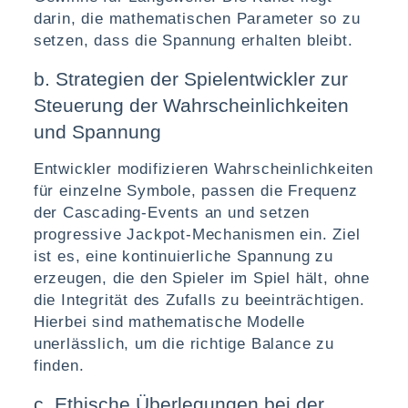
darin, die mathematischen Parameter so zu
setzen, dass die Spannung erhalten bleibt.
b. Strategien der Spielentwickler zur
Steuerung der Wahrscheinlichkeiten
und Spannung
Entwickler modifizieren Wahrscheinlichkeiten
für einzelne Symbole, passen die Frequenz
der Cascading-Events an und setzen
progressive Jackpot-Mechanismen ein. Ziel
ist es, eine kontinuierliche Spannung zu
erzeugen, die den Spieler im Spiel hält, ohne
die Integrität des Zufalls zu beeinträchtigen.
Hierbei sind mathematische Modelle
unerlässlich, um die richtige Balance zu
finden.
c. Ethische Überlegungen bei der